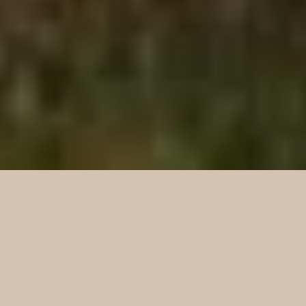
ARRIVÉE
DÉPART
PERSONNES
2 personnes